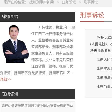
您所在的位置：
抚州刑事辩护网
>
业务领域
>
刑事诉讼
刑事诉讼
律师介绍
万伟律师，执业8年，现
任江西三松律师事务所合伙
根据诉讼
人、监督委员会监事兼业务
(人民法院)
监督部部长、刑事部及婚姻
决被追诉者刑
家事部负责人，具有三级律
1.由人
师职称。执业以来先后荣获
江西省骨干律师、抚州市优
2.是实
秀律师、抚州市优秀党员律师、抚州市临川区...
3.依照
详细>>
4.在当
在线咨询