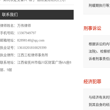
刑缓期执行等
联系我们
律师姓名：万伟律师
刑事诉讼
手机号码：13307949797
邮箱地址：82898140@qq.com
根据诉讼的内
执业证号：13610201810029399
法院)、检察
执业律所：江西三松律师事务所
诉者刑事责任问
联系地址：江西省抚州市临川区财富广场6A座8
层、9层
经济犯罪
与经济有关的
到其自身的经