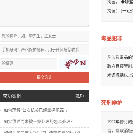
拘留。 ◆哪
拘留： (一)
毒品犯罪
凡涉及毒品的
政府直接管制
术语概括以上
提交咨询
成功案例
更多+
死刑辩护
如何理解“公安机关已经掌握犯罪”?
如实供述而未被一案处理的怎么处理？
1997年修
旨，除取消极
如何认定受害人“私了”后改变陈述的行为？